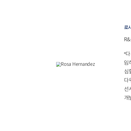
로사
R
“
임
심
다
선
개